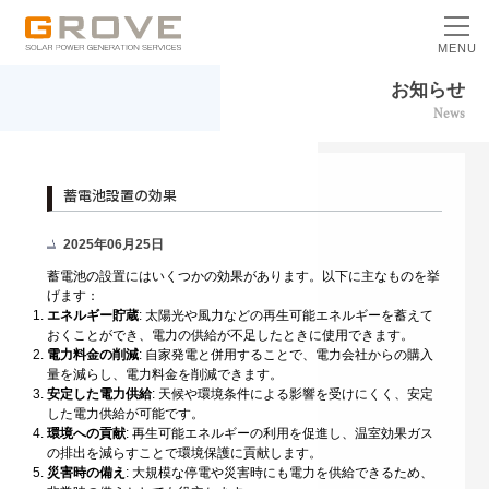
MENU
お知らせ
News
蓄電池設置の効果
2025年06月25日
蓄電池の設置にはいくつかの効果があります。以下に主なものを挙
げます：
エネルギー貯蔵
: 太陽光や風力などの再生可能エネルギーを蓄えて
おくことができ、電力の供給が不足したときに使用できます。
電力料金の削減
: 自家発電と併用することで、電力会社からの購入
量を減らし、電力料金を削減できます。
安定した電力供給
: 天候や環境条件による影響を受けにくく、安定
した電力供給が可能です。
環境への貢献
: 再生可能エネルギーの利用を促進し、温室効果ガス
の排出を減らすことで環境保護に貢献します。
災害時の備え
: 大規模な停電や災害時にも電力を供給できるため、